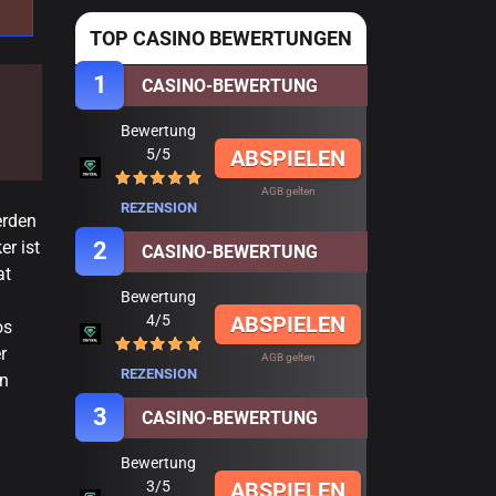
TOP CASINO BEWERTUNGEN
1
CASINO-BEWERTUNG
Bewertung
5/5
ABSPIELEN
AGB gelten
REZENSION
erden
er ist
2
CASINO-BEWERTUNG
at
Bewertung
4/5
ABSPIELEN
os
r
AGB gelten
REZENSION
en
3
CASINO-BEWERTUNG
Bewertung
3/5
ABSPIELEN