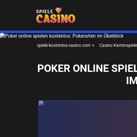
spiele-kostenlos-casino.com
Casino Kartenspiele
POKER ONLINE SPI
I