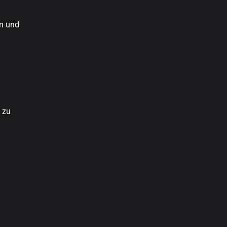
en und
s zu