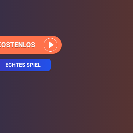
KOSTENLOS
SPIELEN
ECHTES SPIEL