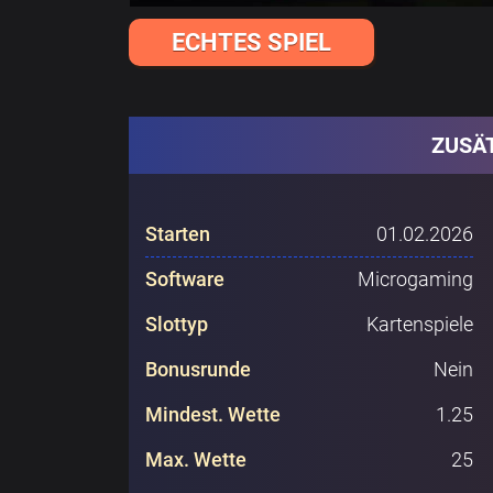
ECHTES SPIEL
ZUSÄ
Starten
01.02.2026
Software
Microgaming
Slottyp
Kartenspiele
Bonusrunde
Nein
Mindest. Wette
1.25
Max. Wette
25