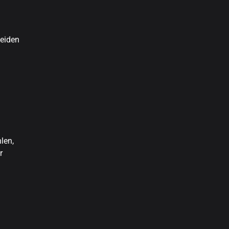
beiden
len,
r