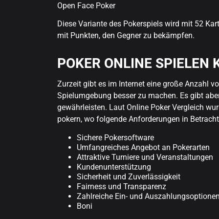
Open Face Poker
Diese Variante des Pokerspiels wird mit 52 Kar
mit Punkten, den Gegner zu bekämpfen.
POKER ONLINE SPIELEN 
Zurzeit gibt es im Internet eine große Anzahl 
Spielumgebung besser zu machen. Es gibt aber ei
gewährleisten. Laut Online Poker Vergleich wurd
pokern, wo folgende Anforderungen in Betrach
Sichere Pokersoftware
Umfangreiches Angebot an Pokerarten
Attraktive Turniere und Veranstaltungen
Kundenunterstützung
Sicherheit und Zuverlässigkeit
Fairness und Transparenz
Zahlreiche Ein- und Auszahlungsoptione
Boni