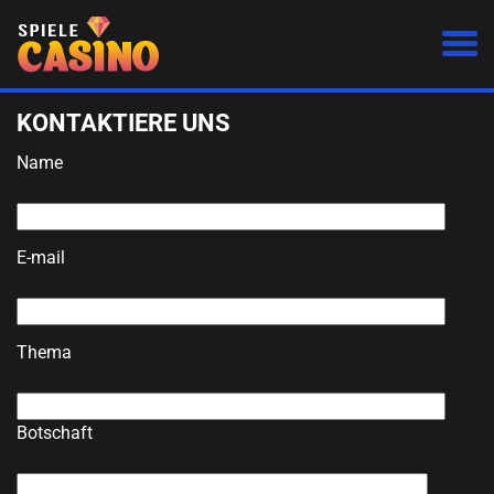
KONTAKTIERE UNS
Name
E-mail
Thema
Botschaft